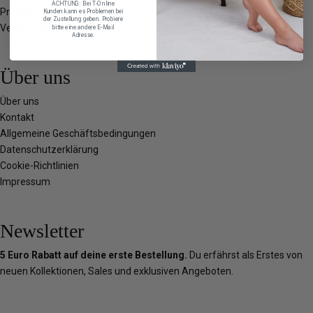
ACHTUNG: Bei T-Online
Produkt Pflege
Kunden kann es Problemen bei
der Zustellung geben. Probiere
Vertrag widerrufen
bitte eine andere E-Mail
Adresse.
Über uns
Über uns
Kontakt
Allgemeine Geschäftsbedingungen
Datenschutzerklärung
Cookie-Richtlinien
Impressum
Newsletter
5 Euro Rabatt auf deine erste Bestellung.
Du erfährst als Erstes von
neuen Kollektionen, Sales und exklusiven Angeboten.