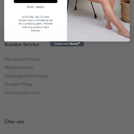
Nein, danke
ACHTUNG: Bei T-Online
Kunden kann es Problemen bei
der Zustellung geben. Probiere
bitte eine andere E-Mail
Adresse.
Kunden Service
Versand & Retoure
Widerrufsrecht
Häufig gestellte Fragen
Produkt Pflege
Vertrag widerrufen
Über uns