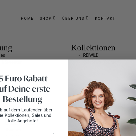
HOME
SHOP
ÜBER UNS
KONTAKT
dung
Kollektionen
les
RE|WILD
 & Sweater
Celebrate Yourself
ires
5 Euro Rabatt
n
uf Deine erste
Bestellung
ib auf dem Laufenden über
e Kollektionen, Sales und
Über uns
tolle Angebote!
Über uns