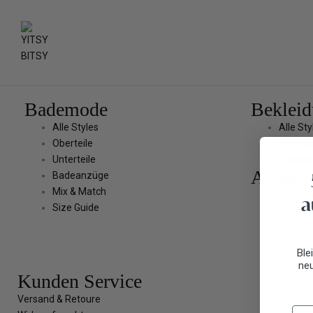
Bademode
Beklei
Alle Styles
Alle Sty
Oberteile
Hoodies
Unterteile
T-Shirts
Accesso
Badeanzüge
Mix & Match
Tasche
a
Size Guide
Ble
neu
Kunden Service
Versand & Retoure