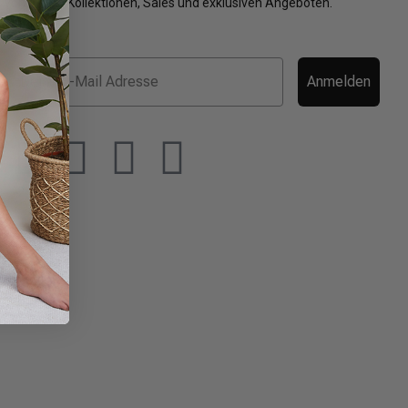
von neuen Kollektionen, Sales und exklusiven Angeboten.
Anmelden