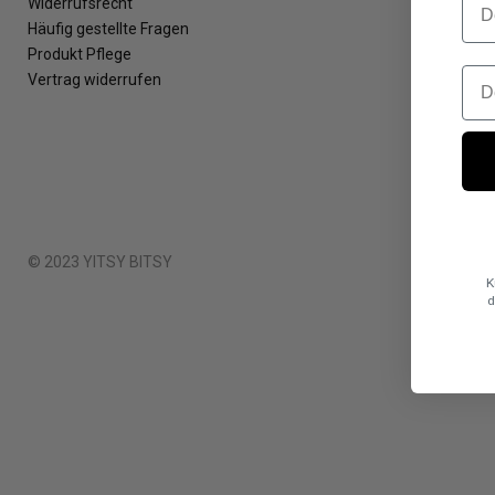
Widerrufsrecht
Häufig gestellte Fragen
Produkt Pflege
Vertrag widerrufen
© 2023 YITSY BITSY
K
d