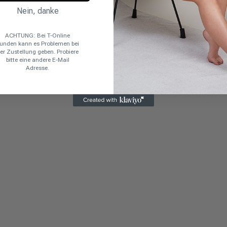
Nein, danke
ACHTUNG: Bei T-Online
unden kann es Problemen bei
er Zustellung geben. Probiere
bitte eine andere E-Mail
Adresse.