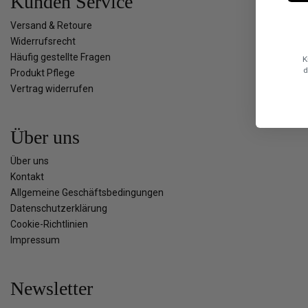
Kunden Service
Versand & Retoure
Widerrufsrecht
Häufig gestellte Fragen
K
d
Produkt Pflege
Vertrag widerrufen
Über uns
Über uns
Kontakt
Allgemeine Geschäftsbedingungen
Datenschutzerklärung
Cookie-Richtlinien
Impressum
Newsletter