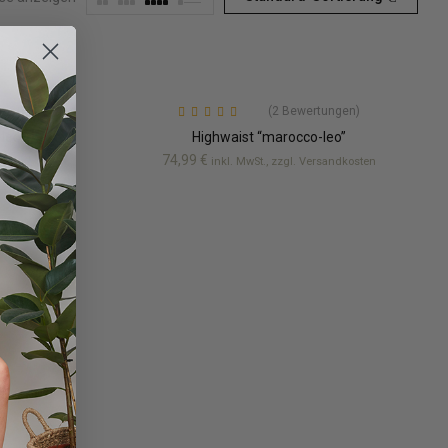
ung
)
(2
Bewertungen
)
Bewertet mit
5.00
leo”
Highwaist “marocco-leo”
von 5
74,99
€
sandkosten
inkl. MwSt., zzgl. Versandkosten